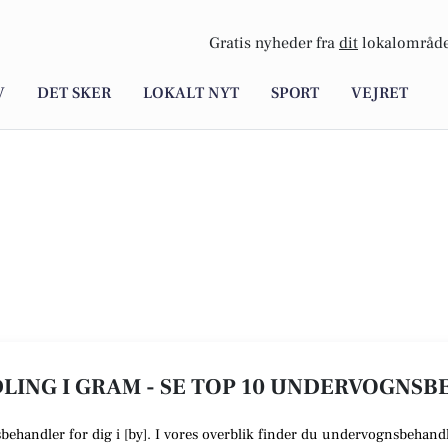
Gratis nyheder fra
dit
lokalområde
V
DET SKER
LOKALT NYT
SPORT
VEJRET
ING I GRAM - SE TOP 10 UNDERVOGNS
sbehandler
for dig i [
by
]. I vores overblik finder du undervognsbehandl