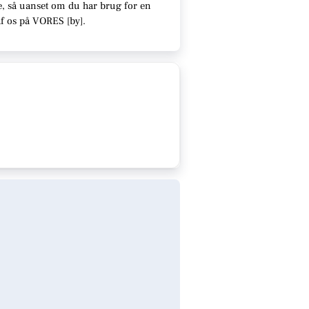
e
, så uanset om du har brug for en
af os på VORES [
by
]
.