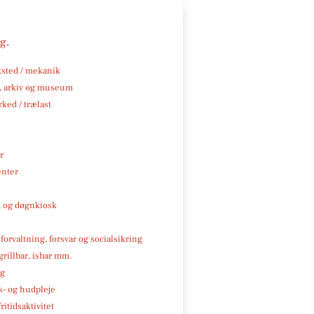
ng
.
sted / mekanik
k, arkiv og museum
ked / trælast
r
enter
 og døgnkiosk
 forvaltning, forsvar og socialsikring
 grillbar, isbar mm.
ng
- og hudpleje
ritidsaktivitet