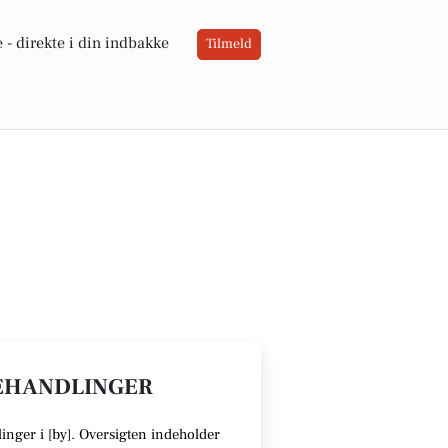
 -
direkte i din indbakke
Tilmeld
BEHANDLINGER
inger i [
by
].
Oversigten indeholder