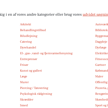
kig i en af vores andre kategorier eller brug vores
udvidet søgni
Arkitekt
Autoværk
Behandlingstilbud
Bibliote
Biludlejning
Byggemar
Catering
Dagpleje
Dyrehandel
Dyrlæge
El-, gas-, vand- og fjernvarmeforsyning
Elektrike
Entreprenør
Fitnessc
Frisør
Gartner
Kunst og galleri
Købmand
Læge
Maler
Murer
Offentlig
Piercing / Tatovering
Pizzeria,
Psykologisk rådgivning
Rengøri
Skrædder
Skønheds
Smed
Sport og f