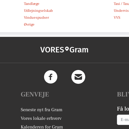
Tandlæge
Taxi / Tax
Udlejningselskab
Undervis
Vinduespudser
VVS
Øvrige
VORES
Gram
GENVEJE
BLI
Få l
Seneste nyt fra Gram
Email
Vores lokale erhverv
Kalenderen for Gram