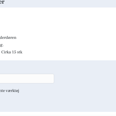
er
lderdøren
g.
 Cirka 15 stk
nte værktøj