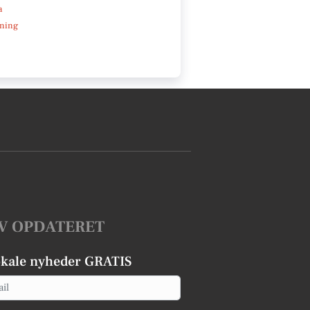
a
ning
V OPDATERET
okale nyheder GRATIS