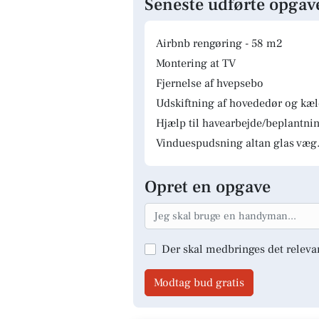
Seneste udførte opgav
Airbnb rengøring - 58 m2
Montering at TV
Fjernelse af hvepsebo
Udskiftning af hovededør og kæ
Hjælp til havearbejde/beplantnin
Vinduespudsning altan glas væg.
Opret en opgave
Der skal medbringes det releva
Modtag bud gratis