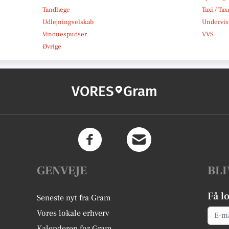
Tandlæge
Taxi / Tax
Udlejningselskab
Undervis
Vinduespudser
VVS
Øvrige
VORES
Gram
GENVEJE
BLI
Få l
Seneste nyt fra Gram
Email
Vores lokale erhverv
Kalenderen for Gram