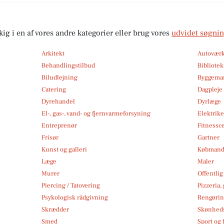
kig i en af vores andre kategorier eller brug vores
udvidet søgni
Arkitekt
Autoværk
Behandlingstilbud
Bibliote
Biludlejning
Byggemar
Catering
Dagpleje
Dyrehandel
Dyrlæge
El-, gas-, vand- og fjernvarmeforsyning
Elektrike
Entreprenør
Fitnessc
Frisør
Gartner
Kunst og galleri
Købmand
Læge
Maler
Murer
Offentlig
Piercing / Tatovering
Pizzeria,
Psykologisk rådgivning
Rengøri
Skrædder
Skønheds
Smed
Sport og f