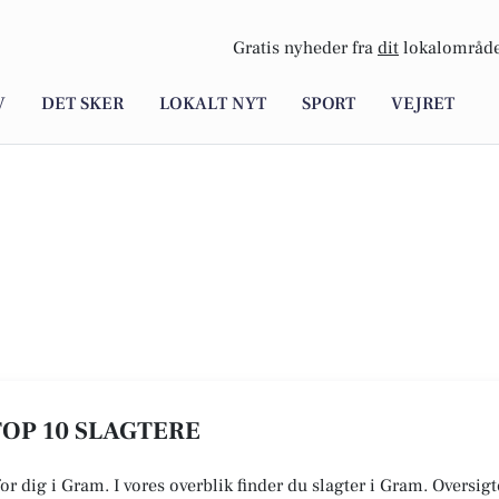
Gratis nyheder fra
dit
lokalområde
V
DET SKER
LOKALT NYT
SPORT
VEJRET
TOP 10 SLAGTERE
for dig i Gram. I vores overblik finder du slagter i Gram. Oversig