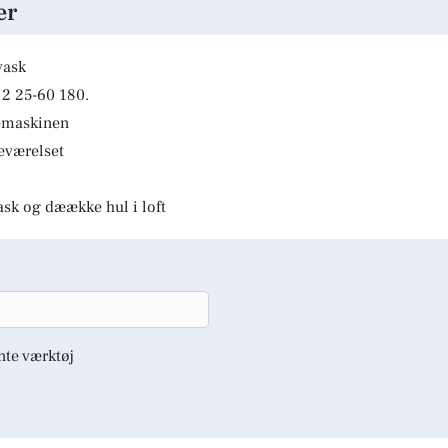
er
vask
2 25-60 180.
kemaskinen
deværelset
ask og dæække hul i loft
nte værktøj