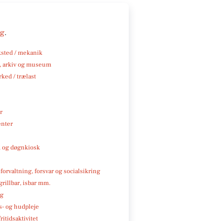
ng
.
sted / mekanik
k, arkiv og museum
ked / trælast
r
enter
 og døgnkiosk
 forvaltning, forsvar og socialsikring
 grillbar, isbar mm.
ng
- og hudpleje
ritidsaktivitet