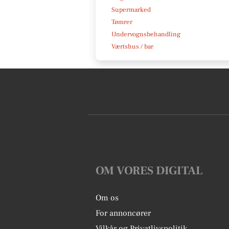
Supermarked
Tømrer
Undervognsbehandling
Værtshus / bar
OM VORES DIGITAL
Om os
For annoncører
Vilkår og Privatlivspolitik