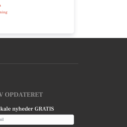
a
ning
V OPDATERET
okale nyheder GRATIS