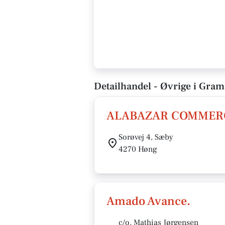
Detailhandel - Øvrige i Gram
ALABAZAR COMMERC
Sorøvej 4, Sæby
4270 Høng
Amado Avance.
c/o. Mathias Jørgensen