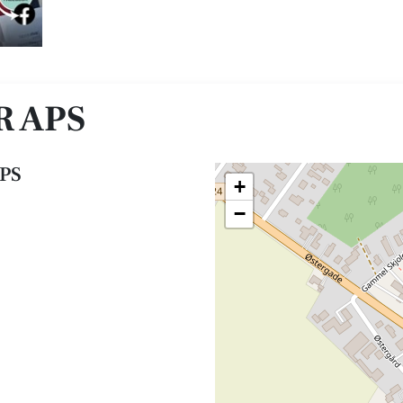
R APS
APS
+
−