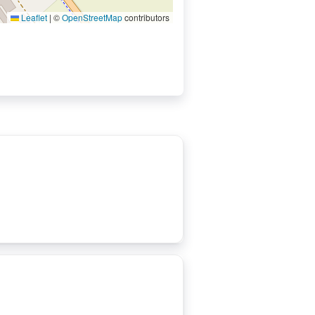
Leaflet
|
©
OpenStreetMap
contributors