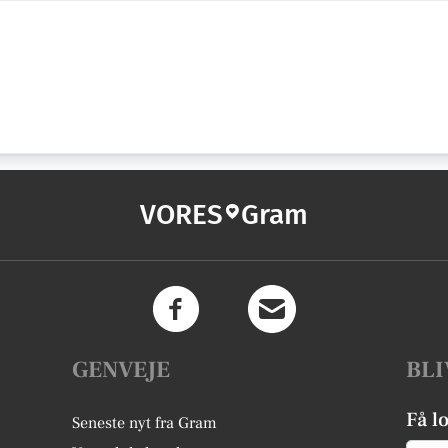
VORES
Gram
GENVEJE
BLI
Få l
Seneste nyt fra Gram