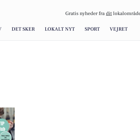
Gratis nyheder fra
dit
lokalområde
V
DET SKER
LOKALT NYT
SPORT
VEJRET