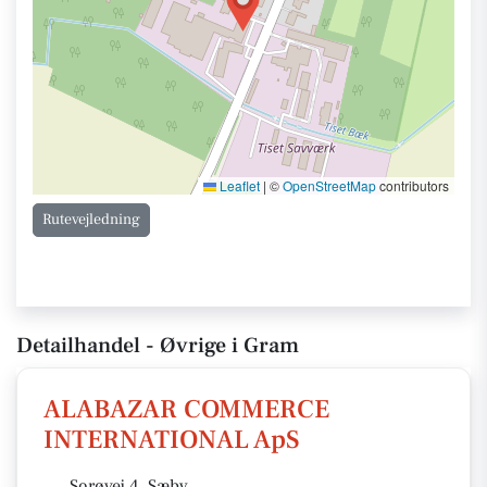
Leaflet
|
©
OpenStreetMap
contributors
Rutevejledning
Detailhandel - Øvrige i Gram
ALABAZAR COMMERCE
INTERNATIONAL ApS
Sorøvej 4, Sæby