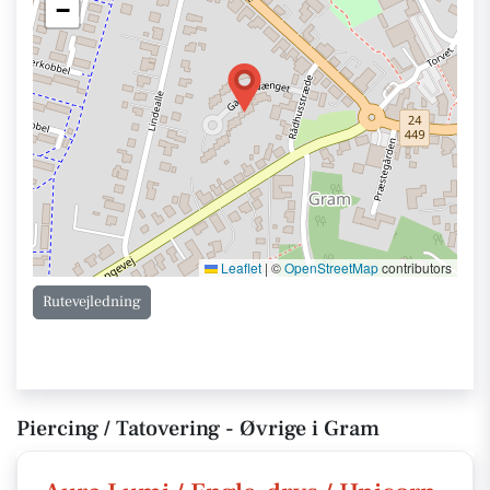
−
Leaflet
|
©
OpenStreetMap
contributors
Rutevejledning
Piercing / Tatovering - Øvrige i Gram