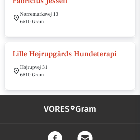
Fabricius Jessen
Nørremarksvej 13
6510 Gram
Lille Højrupgårds Hundeterapi
Højrupvej 31
6510 Gram
VORES
Gram