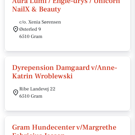
Aura Lumi / Engle-drys / Unicorn
NailX & Beauty
c/o. Xenia Sørensen
Østerled 9
6510 Gram
Dyrepension Damgaard v/Anne-
Katrin Wroblewski
Ribe Landevej 22
6510 Gram
Gram Hundecenter v/Margrethe