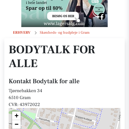
Bodytalk for alle
ERHVERV
Skønheds- og hudpleje i Gram
BODYTALK FOR
ALLE
Kontakt Bodytalk for alle
Tjørnebakken 34
6510 Gram
CVR: 43972022
+
−