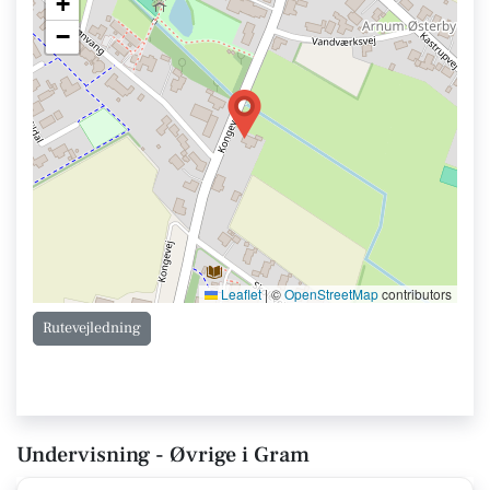
+
−
Leaflet
|
©
OpenStreetMap
contributors
Rutevejledning
Undervisning - Øvrige i Gram