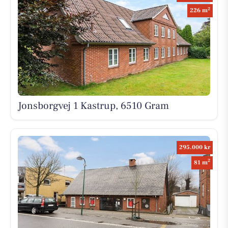
2
226 m
Jonsborgvej 1 Kastrup, 6510 Gram
295.000 kr
2
81 m