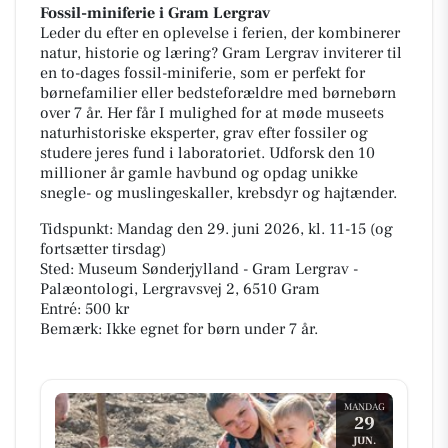
Fossil-miniferie i Gram Lergrav
Leder du efter en oplevelse i ferien, der kombinerer
natur, historie og læring? Gram Lergrav inviterer til
en to-dages fossil-miniferie, som er perfekt for
børnefamilier eller bedsteforældre med børnebørn
over 7 år. Her får I mulighed for at møde museets
naturhistoriske eksperter, grav efter fossiler og
studere jeres fund i laboratoriet. Udforsk den 10
millioner år gamle havbund og opdag unikke
snegle- og muslingeskaller, krebsdyr og hajtænder.
Tidspunkt: Mandag den 29. juni 2026, kl. 11-15 (og
fortsætter tirsdag)
Sted: Museum Sønderjylland - Gram Lergrav -
Palæontologi, Lergravsvej 2, 6510 Gram
Entré: 500 kr
Bemærk: Ikke egnet for børn under 7 år.
MANDAG
29
JUN.