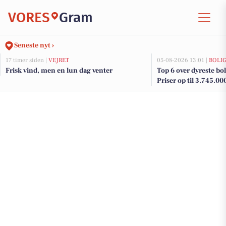
VORES
Gram
Seneste nyt ›
17 timer siden |
VEJRET
05-08-2026 13:01 |
BOLI
Frisk vind, men en lun dag venter
Top 6 over dyreste boli
Priser op til 3.745.00