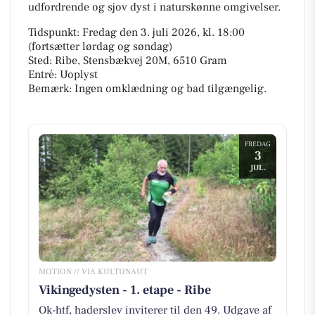
udfordrende og sjov dyst i naturskønne omgivelser.
Tidspunkt: Fredag den 3. juli 2026, kl. 18:00
(fortsætter lørdag og søndag)
Sted: Ribe, Stensbækvej 20M, 6510 Gram
Entré: Uoplyst
Bemærk: Ingen omklædning og bad tilgængelig.
FREDAG
3
JUL.
MOTION // VIA KULTUNAUT
Vikingedysten - 1. etape - Ribe
Ok-htf, haderslev inviterer til den 49. Udgave af