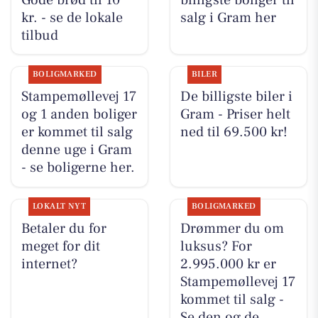
kr. - se de lokale
salg i Gram her
tilbud
BOLIGMARKED
BILER
Stampemøllevej 17
De billigste biler i
og 1 anden boliger
Gram - Priser helt
er kommet til salg
ned til 69.500 kr!
denne uge i Gram
- se boligerne her.
LOKALT NYT
BOLIGMARKED
Betaler du for
Drømmer du om
meget for dit
luksus? For
internet?
2.995.000 kr er
Stampemøllevej 17
kommet til salg -
Se den og de