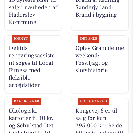
10 dyreste biler til
Brand & Redning
salg i nærheden af
Sønderjylland:
Haderslev
Brand i bygning
Kommune
JOBNYT
DET SKER
Deltids
Oplev Gram denne
rengøringsassiste
weekend:
nt søges til Local
Fossiljagt og
Fitness med
slotshistorie
fleksible
arbejdstider
DAGLIGVARER
BOLIGMARKED
Økologiske
Kongevej 6 er til
kartofler til 10 kr.
salg for kun
og Schulstad Det
295.000 kr.: Se de
Gode brød til 10
billigste boliger til