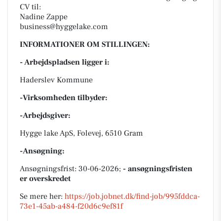
CV til:
Nadine Zappe
business@hyggelake.com
INFORMATIONER OM STILLINGEN:
- Arbejdspladsen ligger i:
Haderslev Kommune
-Virksomheden tilbyder:
-Arbejdsgiver:
Hygge lake ApS, Folevej, 6510 Gram
-Ansøgning:
Ansøgningsfrist: 30-06-2026;
- ansøgningsfristen
er overskredet
Se mere her:
https://job.jobnet.dk/find-job/995fddca-
73e1-45ab-a484-f20d6c9ef81f