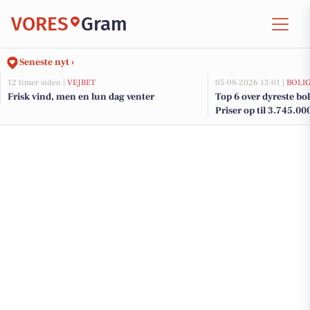
VORES
Gram
Seneste nyt ›
12 timer siden |
VEJRET
05-08-2026 13:01 |
BOLI
Frisk vind, men en lun dag venter
Top 6 over dyreste boli
Priser op til 3.745.00