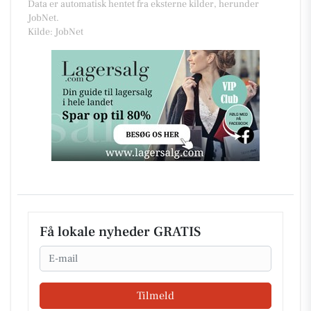
Data er automatisk hentet fra eksterne kilder, herunder
JobNet.
Kilde: JobNet
Få lokale nyheder GRATIS
Email
Tilmeld