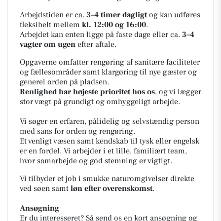
Arbejdstiden er ca.
3–4 timer dagligt
og kan udføres
fleksibelt mellem
kl. 12:00 og 16:00
.
Arbejdet kan enten ligge på faste dage eller ca.
3–4
vagter om ugen
efter aftale.
Opgaverne omfatter rengøring af sanitære faciliteter
og fællesområder samt klargøring til nye gæster og
generel orden på pladsen.
Renlighed har højeste prioritet hos os
, og vi lægger
stor vægt på grundigt og omhyggeligt arbejde.
Vi søger en erfaren, pålidelig og selvstændig person
med sans for orden og rengøring.
Et venligt væsen samt kendskab til tysk eller engelsk
er en fordel. Vi arbejder i et lille, familiært team,
hvor samarbejde og god stemning er vigtigt.
Vi tilbyder et job i smukke naturomgivelser direkte
ved søen samt
løn efter overenskomst
.
Ansøgning
Er du interesseret? Så send os en kort ansøgning og