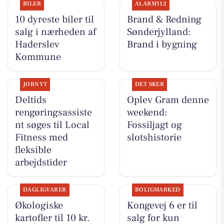
BILER
ALARM112
10 dyreste biler til
Brand & Redning
salg i nærheden af
Sønderjylland:
Haderslev
Brand i bygning
Kommune
JOBNYT
DET SKER
Deltids
Oplev Gram denne
rengøringsassiste
weekend:
nt søges til Local
Fossiljagt og
Fitness med
slotshistorie
fleksible
arbejdstider
DAGLIGVARER
BOLIGMARKED
Økologiske
Kongevej 6 er til
kartofler til 10 kr.
salg for kun