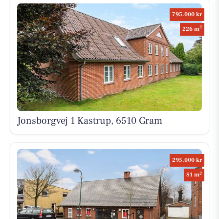
795.000 kr
2
226 m
Jonsborgvej 1 Kastrup, 6510 Gram
295.000 kr
2
81 m