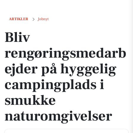
Bliv rengøringsmedarbejder på hyggelig campingplads i smukke nat
ARTIKLER
Jobnyt
Bliv
rengøringsmedarb
ejder på hyggelig
campingplads i
smukke
naturomgivelser